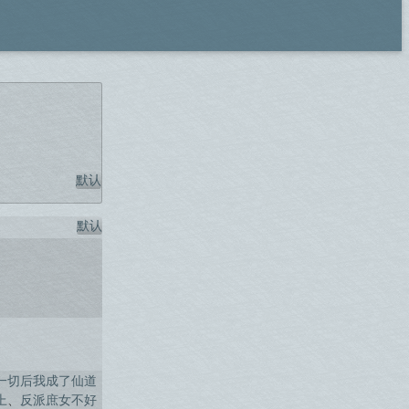
默认
默认
一切后我成了仙道
上
、
反派庶女不好