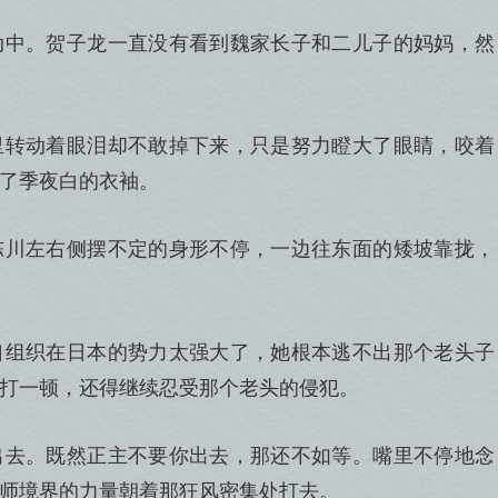
动中。贺子龙一直没有看到魏家长子和二儿子的妈妈，然
里转动着眼泪却不敢掉下来，只是努力瞪大了眼睛，咬着
了季夜白的衣袖。
陈川左右侧摆不定的身形不停，一边往东面的矮坡靠拢，
口组织在日本的势力太强大了，她根本逃不出那个老头子
打一顿，还得继续忍受那个老头的侵犯。
出去。既然正主不要你出去，那还不如等。嘴里不停地念
师境界的力量朝着那狂风密集处打去。