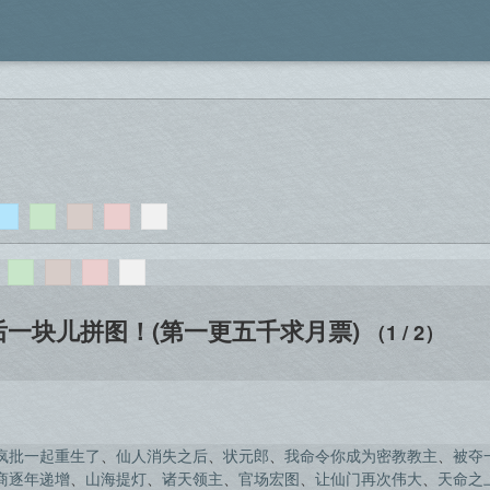
后一块儿拼图！(第一更五千求月票)
（1 / 2）
疯批一起重生了
、
仙人消失之后
、
状元郎
、
我命令你成为密教教主
、
被夺
商逐年递增
、
山海提灯
、
诸天领主
、
官场宏图
、
让仙门再次伟大
、
天命之