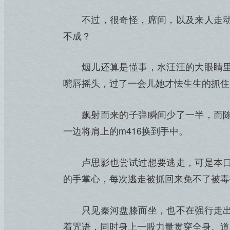
不过，很奇怪，席间，以及来人走
不成？
烟儿还算是懂事，水汪汪的大眼睛
嘴唇摇头，过了一会儿她才怯生生的抓住
飙射而来的子弹瞬间少了一半，而
一边将肩上的m416换到手中。
卢思影也尝试过想要逃走，可是本
的手掌心，每次逃走被抓回来免不了被毒
只见秦河盘膝而坐，也不在强行走
着咒语，同时身上一股力量贯穿全身。道