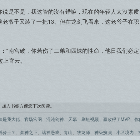
你说是不是，我这管的沒有错嘛，现在的年轻人太沒素质
候老爷子又装了一把13。但在龙剑飞看來，这老爷子在职
：“南宫破，你若伤了二弟和四妹的性命，他日我们必定
拉上官云。
，加入书签方便您下次阅读。
妹是我大佬
、
官场宏图
、
混沌剑神
、
天幕：刷短视频，嬴政得了MVP
、
你
叫骑士？
、
禁神之下
、
诸神愚戏
、
青山
、
牧龙师
、
神级扮演：小区境内，