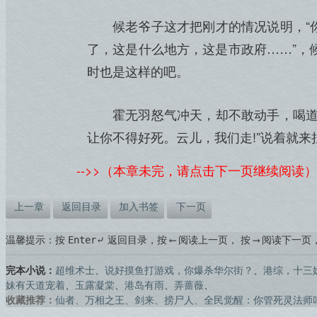
候老爷子这才把刚才的情况说明，“
了，这是什么地方，这是市政府……”，
时也是这样的吧。
霍无羽怒气冲天，却不敢动手，喝道
让你不得好死。云儿，我们走!”说着就来
-->>（本章未完，请点击下一页继续阅读）
上一章
返回目录
加入书签
下一页
温馨提示：按
返回目录，按
阅读上一页， 按
阅读下一页
Enter⤶
⟵
⟶
完本小说：
超维术士
、
说好摸鱼打游戏，你爆杀华尔街？
、
港综，十三
妹有天道宠着
、
玉露凝棠
、
港岛有雨
、
弄蔷薇
、
收藏推荐：
仙者
、
万相之王
、
剑来
、
捞尸人
、
全民觉醒：你管死灵法师