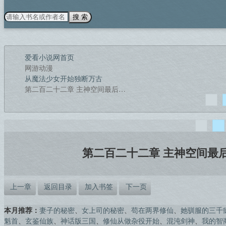
搜 索
爱看小说网首页
网游动漫
从魔法少女开始独断万古
第二百二十二章 主神空间最后一块儿拼图！(第一更五千求月票)
第二百二十二章 主神空间最
上一章
返回目录
加入书签
下一页
本月推荐：
妻子的秘密
、
女上司的秘密
、
苟在两界修仙
、
她驯服的三千
魁首
、
玄鉴仙族
、
神话版三国
、
修仙从做杂役开始
、
混沌剑神
、
我的智