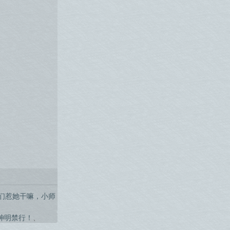
们惹她干嘛，小师
神明禁行！
、