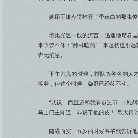
她用手嫌弃得推开了季夜白的那张俊
堪比光速一般的流言，迅速地席卷国
事争议不休：“薛林嗑药”一事起初也引
杳无消息。
下午六点的时候，排队等签名的人
等着，但这个时候，柒野已经签不动。
“认识，而且还和我有点过节，他是
马山门主知道，非拔了他的皮！”欧天冉
随遇而安，五岁的时候爷爷就告诉他